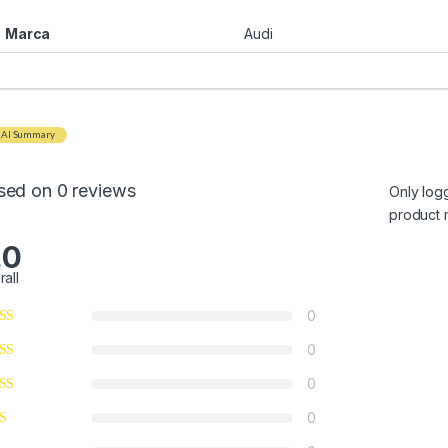
Marca
Audi
AI Summary
sed on 0 reviews
Only log
product 
.0
rall
0
0
0
0