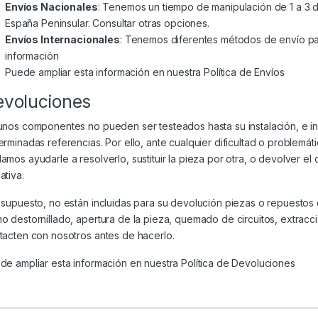
Envíos Nacionales
: Tenemos un tiempo de manipulación de 1 a 3 dí
España Peninsular. Consultar otras opciones.
Envíos Internacionales
: Tenemos diferentes métodos de envío par
información
Puede ampliar esta información en nuestra
Política de Envíos
evoluciones
unos componentes no pueden ser testeados hasta su instalación, e i
erminadas referencias. Por ello, ante cualquier dificultad o problem
amos ayudarle a resolverlo, sustituir la pieza por otra, o devolver el
ativa.
 supuesto, no están incluidas para su devolución piezas o repuesto
o destornillado, apertura de la pieza, quemado de circuitos, extracc
tacten con nosotros antes de hacerlo.
de ampliar esta información en nuestra
Política de Devoluciones