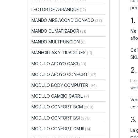
com
ped
LECTOR DE ARRANQUE
(12)
1.
MANDO AIRE ACONDICIONADO
(27)
No 
MANDO CLIMATIZADOR
(21)
año
MANDO MULTIFUNCION
(6)
Coi
MANECILLAS Y TIRADORES
(11)
SKU
MODULO APOYO CAS3
(23)
2.
MODULO APOYO CONFORT
(42)
Le 
MODULO BODY COMPUTER
(94)
web
MODULO CAMBIO CARRIL
(7)
Ver
coi
MODULO CONFORT BCM
(209)
3.
MODULO CONFORT BSI
(376)
MODULO CONFORT GM III
(14)
La 
mód