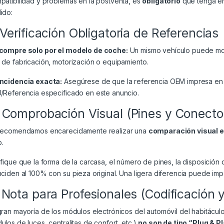
patibilidad y problemas en la postventa, es
obligatorio
que tenga en 
ido:
 Verificación Obligatoria de Referencias
compre solo por el modelo de coche:
Un mismo vehículo puede mont
 de fabricación, motorización o equipamiento.
ncidencia exacta:
Asegúrese de que la referencia OEM impresa en 
/Referencia especificado en este anuncio.
 Comprobación Visual (Pines y Conecto
recomendamos encarecidamente realizar una
comparación visual 
.
ifique que la forma de la carcasa, el número de pines, la disposición 
nciden al 100% con su pieza original. Una ligera diferencia puede impe
 Nota para Profesionales (Codificación 
gran mayoría de los módulos electrónicos del automóvil del habitácul
ulos de luces, centralitas de confort, etc.)
no son de tipo “Plug & P