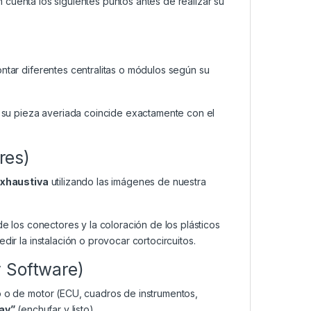
cuenta los siguientes puntos antes de realizar su
ar diferentes centralitas o módulos según su
su pieza averiada coincide exactamente con el
res)
exhaustiva
utilizando las imágenes de nuestra
de los conectores y la coloración de los plásticos
dir la instalación o provocar cortocircuitos.
y Software)
o o de motor (ECU, cuadros de instrumentos,
lay”
(enchufar y listo).