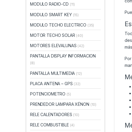
com
MODULO RADIO-CD
(11)
Pue
MODULO SMART KEY
(15)
Es
MODULO TECHO ELECTRICO
(35)
Tod
MOTOR TECHO SOLAR
(40)
des
MOTORES ELEVALUNAS
(42)
más
PANTALLA DISPLAY INFORMACION
Por
(8)
man
PANTALLA MULTIMEDIA
(12)
Mé
PLACA ANTENA – GPS
(32)
POTENCIOMETRO
(5)
PRENDEDOR LAMPARA XÉNON
(10)
RELE CALENTADORES
(10)
Mé
RELE COMBUSTIBLE
(4)