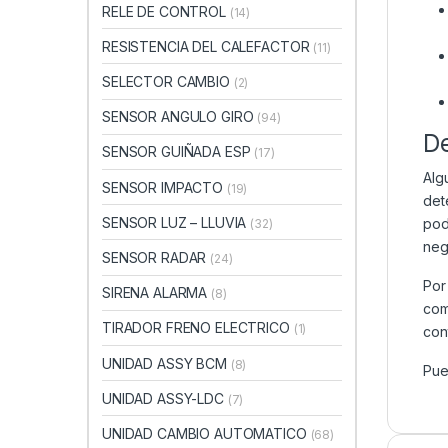
RELE DE CONTROL
(14)
RESISTENCIA DEL CALEFACTOR
(11)
SELECTOR CAMBIO
(2)
SENSOR ANGULO GIRO
(94)
D
SENSOR GUIÑADA ESP
(17)
Alg
SENSOR IMPACTO
(19)
det
SENSOR LUZ – LLUVIA
pod
(32)
neg
SENSOR RADAR
(24)
Por
SIRENA ALARMA
(8)
com
TIRADOR FRENO ELECTRICO
(1)
con
UNIDAD ASSY BCM
(8)
Pue
UNIDAD ASSY-LDC
(7)
UNIDAD CAMBIO AUTOMATICO
(68)