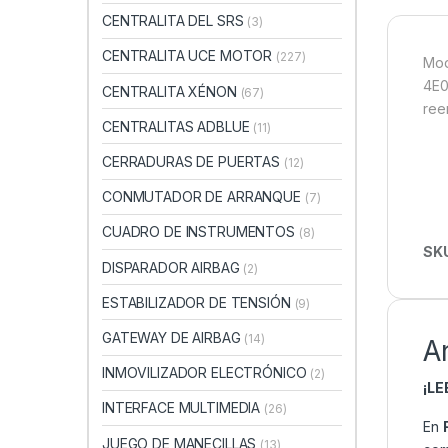
CENTRALITA DEL SRS
(3)
CENTRALITA UCE MOTOR
(227)
Mod
4E0
CENTRALITA XÉNON
(67)
ree
CENTRALITAS ADBLUE
(11)
CERRADURAS DE PUERTAS
(12)
CONMUTADOR DE ARRANQUE
(7)
CUADRO DE INSTRUMENTOS
(8)
SK
DISPARADOR AIRBAG
(2)
ESTABILIZADOR DE TENSIÓN
(9)
GATEWAY DE AIRBAG
(14)
A
INMOVILIZADOR ELECTRÓNICO
(2)
¡L
INTERFACE MULTIMEDIA
(26)
En
JUEGO DE MANECILLAS
(13)