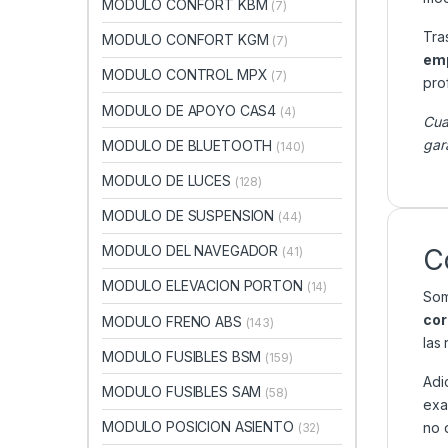
MODULO CONFORT KBM
(7)
Tra
MODULO CONFORT KGM
(7)
emp
MODULO CONTROL MPX
(7)
pro
MODULO DE APOYO CAS4
(4)
Cua
gar
MODULO DE BLUETOOTH
(140)
MODULO DE LUCES
(128)
MODULO DE SUSPENSION
(44)
MODULO DEL NAVEGADOR
C
(41)
MODULO ELEVACION PORTON
(14)
Som
cor
MODULO FRENO ABS
(143)
las
MODULO FUSIBLES BSM
(159)
Adi
MODULO FUSIBLES SAM
(58)
exa
MODULO POSICION ASIENTO
no 
(32)