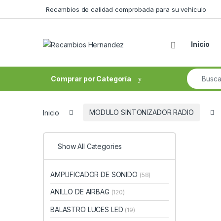
Skip to navigation
Skip to content
Recambios de calidad comprobada para su vehiculo
Open
Inicio
Search fo
Comprar por Categoría
Inicio
MODULO SINTONIZADOR RADIO
Show All Categories
AMPLIFICADOR DE SONIDO
(58)
ANILLO DE AIRBAG
(120)
BALASTRO LUCES LED
(19)