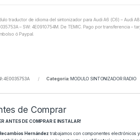
ulo traductor de idioma del sintonizador para Audi A6 (C6) – Audi A8
035753A – SW: 4E0910754M. De TEMIC. Pago por transferencia – tarjet
mbolso ó Paypal.
U:
4E0035753A
Categoría:
MODULO SINTONIZADOR RADIO
ntes de Comprar
EER ANTES DE COMPRAR E INSTALAR!
Recambios Hernández
trabajamos con componentes electrónicos y 