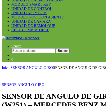
UNIDAD DE ALIMENTACION
MODULO SMART KEY
UNIDAD DE CONTROL
UNIDAD ASSY BCM
MODULO POSICION ASIENTO
UNIDAD DE CÁMARA
UNIDAD DE REMOLQUE
RELE COMBUSTIBLE
Search
Buscar
Buscar
por:
0
Inicio
SENSOR ANGULO GIRO
SENSOR DE ANGULO DE GIRO 
SENSOR ANGULO GIRO
SENSOR DE ANGULO DE GIR
(W251) – MERCEDES BENZ ML 