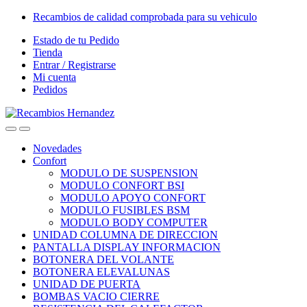
Skip
Skip
Recambios de calidad comprobada para su vehiculo
to
to
Estado de tu Pedido
navigation
content
Tienda
Entrar / Registrarse
Mi cuenta
Pedidos
Open
Close
Novedades
Confort
MODULO DE SUSPENSION
MODULO CONFORT BSI
MODULO APOYO CONFORT
MODULO FUSIBLES BSM
MODULO BODY COMPUTER
UNIDAD COLUMNA DE DIRECCION
PANTALLA DISPLAY INFORMACION
BOTONERA DEL VOLANTE
BOTONERA ELEVALUNAS
UNIDAD DE PUERTA
BOMBAS VACIO CIERRE