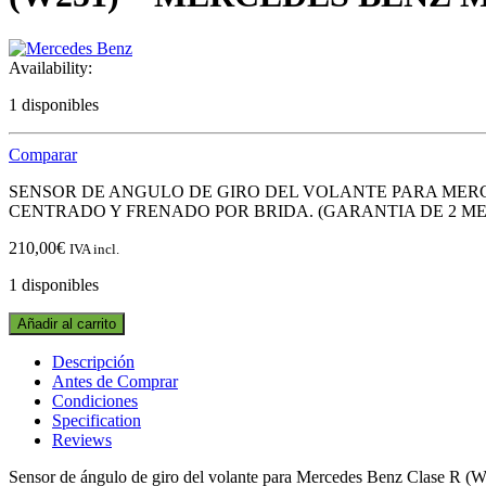
Availability:
1 disponibles
Comparar
SENSOR DE ANGULO DE GIRO DEL VOLANTE PARA MERCEDE
CENTRADO Y FRENADO POR BRIDA. (GARANTIA DE 2 ME
210,00
€
IVA incl.
1 disponibles
SENSOR
Añadir al carrito
DE
ANGULO
Descripción
DE
Antes de Comprar
GIRO
Condiciones
DEL
Specification
VOLANTE
Reviews
A1645450716
MERCEDES
Sensor de ángulo de giro del volante para Mercedes Benz Clase 