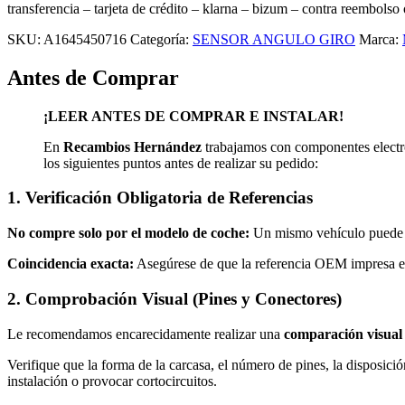
BENZ
transferencia – tarjeta de crédito – klarna – bizum – contra reembolso
CLASE
SKU:
A1645450716
Categoría:
SENSOR ANGULO GIRO
Marca:
R
(W251)
Antes de Comprar
-
MERCEDES
BENZ
¡LEER ANTES DE COMPRAR E INSTALAR!
ML
(W164)
En
Recambios Hernández
trabajamos con componentes electró
(2005-
los siguientes puntos antes de realizar su pedido:
2015)
quantity
1. Verificación Obligatoria de Referencias
No compre solo por el modelo de coche:
Un mismo vehículo puede mo
Coincidencia exacta:
Asegúrese de que la referencia OEM impresa en
2. Comprobación Visual (Pines y Conectores)
Le recomendamos encarecidamente realizar una
comparación visual
Verifique que la forma de la carcasa, el número de pines, la disposició
instalación o provocar cortocircuitos.