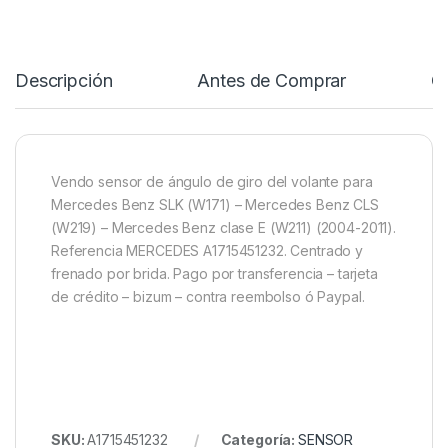
Descripción
Antes de Comprar
C
Vendo sensor de ángulo de giro del volante para
Mercedes Benz SLK (W171) – Mercedes Benz CLS
(W219) – Mercedes Benz clase E (W211) (2004-2011).
Referencia MERCEDES A1715451232. Centrado y
frenado por brida. Pago por transferencia – tarjeta
de crédito – bizum – contra reembolso ó Paypal.
SKU:
A1715451232
Categoría:
SENSOR