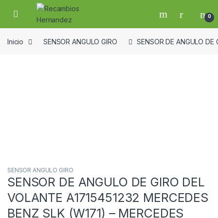
Skip to navigation
Skip to content
Open
0
Inicio
SENSOR ANGULO GIRO
SENSOR DE ANGULO DE G
Guardar en la lista de deseos
SENSOR ANGULO GIRO
SENSOR DE ANGULO DE GIRO DEL
VOLANTE A1715451232 MERCEDES
BENZ SLK (W171) – MERCEDES