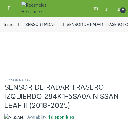
Skip to navigation
Skip to content
Open
0
Inicio
SENSOR RADAR
SENSOR DE RADAR TRASERO IZQU
Guardar en la lista de deseos
SENSOR RADAR
SENSOR DE RADAR TRASERO
IZQUIERDO 284K1-5SA0A NISSAN
LEAF II (2018-2025)
Availability:
1 disponibles