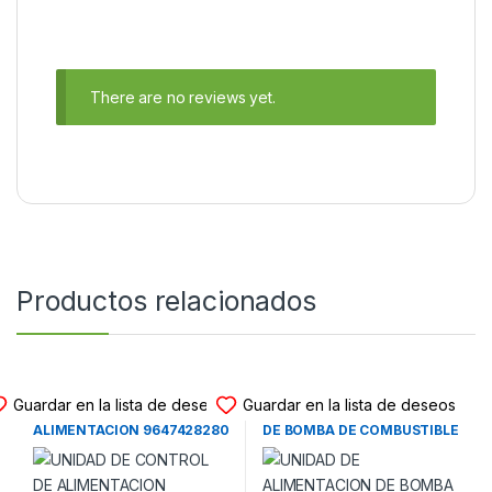
There are no reviews yet.
Productos relacionados
UNIDAD DE ALIMENTACION
UNIDAD DE ALIMENTACION
Guardar en la lista de deseos
Guardar en la lista de deseos
UNIDAD DE CONTROL DE
UNIDAD DE ALIMENTACION
ALIMENTACION 9647428280
DE BOMBA DE COMBUSTIBLE
CITROEN C5 – PEUGEOT 307
A0009006007 MERCEDES
– PEUGEOT 407 – PEUGEOT
BENZ CLASE C (W205)
607 (2004-2010)
(2014-2021)