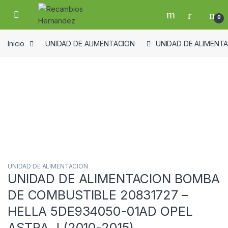
Skip to navigation
Skip to content
Open
0
Inicio
UNIDAD DE ALIMENTACION
UNIDAD DE ALIMENTA
Guardar en la lista de deseos
UNIDAD DE ALIMENTACION
UNIDAD DE ALIMENTACION BOMBA
DE COMBUSTIBLE 20831727 –
HELLA 5DE934050-01AD OPEL
ASTRA J (2010-2015)