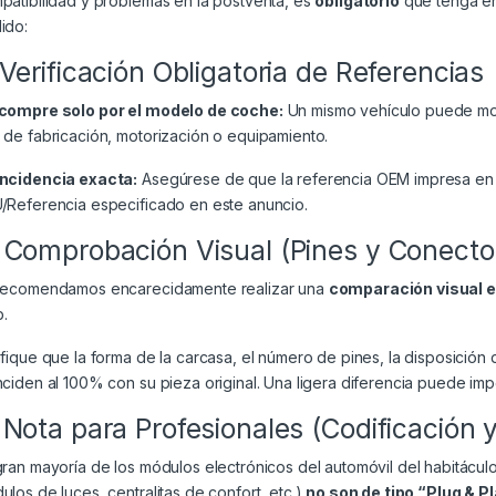
patibilidad y problemas en la postventa, es
obligatorio
que tenga en 
ido:
 Verificación Obligatoria de Referencias
compre solo por el modelo de coche:
Un mismo vehículo puede mont
 de fabricación, motorización o equipamiento.
ncidencia exacta:
Asegúrese de que la referencia OEM impresa en 
/Referencia especificado en este anuncio.
 Comprobación Visual (Pines y Conecto
recomendamos encarecidamente realizar una
comparación visual 
.
ifique que la forma de la carcasa, el número de pines, la disposición 
nciden al 100% con su pieza original. Una ligera diferencia puede impe
 Nota para Profesionales (Codificación 
gran mayoría de los módulos electrónicos del automóvil del habitácul
ulos de luces, centralitas de confort, etc.)
no son de tipo “Plug & P