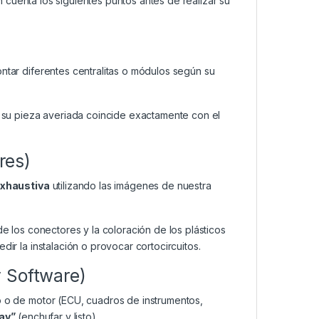
cuenta los siguientes puntos antes de realizar su
ar diferentes centralitas o módulos según su
su pieza averiada coincide exactamente con el
res)
exhaustiva
utilizando las imágenes de nuestra
de los conectores y la coloración de los plásticos
dir la instalación o provocar cortocircuitos.
y Software)
o o de motor (ECU, cuadros de instrumentos,
lay”
(enchufar y listo).