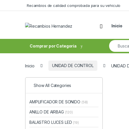
Skip to navigation
Skip to content
Recambios de calidad comprobada para su vehiculo
Open
Inicio
Search fo
Comprar por Categoría
Inicio
UNIDAD DE CONTROL
UNIDAD 
Show All Categories
AMPLIFICADOR DE SONIDO
(58)
ANILLO DE AIRBAG
(120)
BALASTRO LUCES LED
(19)