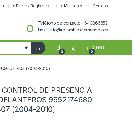
da
Entrar / Registrarse
Mi cuenta
Pedidos
Teléfono de contacto - 640866652
Email: info@recambioshernandez.es
0,00
€
0
0
EUGEOT 407 (2004-2010)
 CONTROL DE PRESENCIA
DELANTEROS 9652174680
07 (2004-2010)