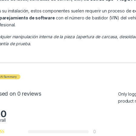
s su instalación, estos componentes suelen requerir un proceso de
c
arejamiento de software
con el número de bastidor (VIN) del veh
fesional.
lquier manipulación interna de la pieza (apertura de carcasa, desolda
antía de prueba.
AI Summary
sed on 0 reviews
Only log
product 
.0
rall
0