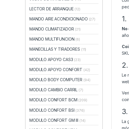
com
ped
LECTOR DE ARRANQUE
(12)
1.
MANDO AIRE ACONDICIONADO
(27)
No 
MANDO CLIMATIZADOR
(21)
año
MANDO MULTIFUNCION
(6)
Coi
MANECILLAS Y TIRADORES
(11)
SKU
MODULO APOYO CAS3
(23)
2.
MODULO APOYO CONFORT
(42)
Le 
MODULO BODY COMPUTER
(94)
web
MODULO CAMBIO CARRIL
(7)
Ver
coi
MODULO CONFORT BCM
(209)
3.
MODULO CONFORT BSI
(376)
MODULO CONFORT GM III
(14)
La 
mód