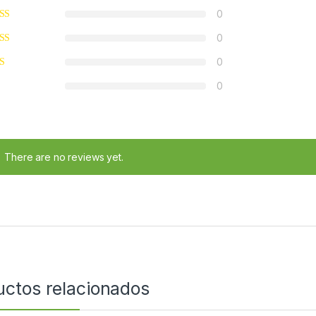
0
0
0
0
There are no reviews yet.
uctos relacionados