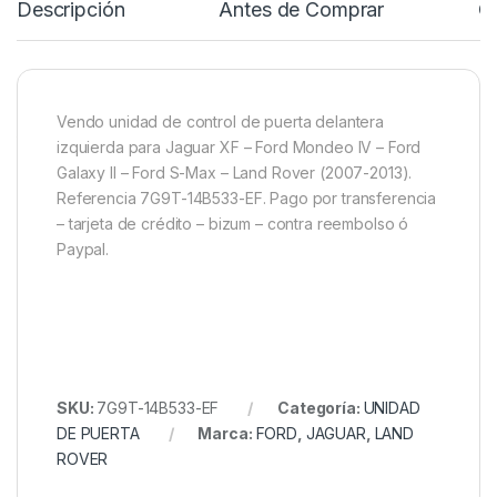
Descripción
Antes de Comprar
C
Vendo unidad de control de puerta delantera
izquierda para Jaguar XF – Ford Mondeo IV – Ford
Galaxy II – Ford S-Max – Land Rover (2007-2013).
Referencia 7G9T-14B533-EF. Pago por transferencia
– tarjeta de crédito – bizum – contra reembolso ó
Paypal.
SKU:
7G9T-14B533-EF
Categoría:
UNIDAD
DE PUERTA
Marca:
FORD
,
JAGUAR
,
LAND
ROVER