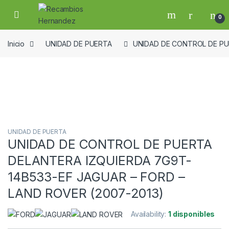
Skip to navigation
Skip to content
Open
0
Inicio
UNIDAD DE PUERTA
UNIDAD DE CONTROL DE PUE
Guardar en la lista de deseos
UNIDAD DE PUERTA
UNIDAD DE CONTROL DE PUERTA
DELANTERA IZQUIERDA 7G9T-
14B533-EF JAGUAR – FORD –
LAND ROVER (2007-2013)
Availability:
1 disponibles