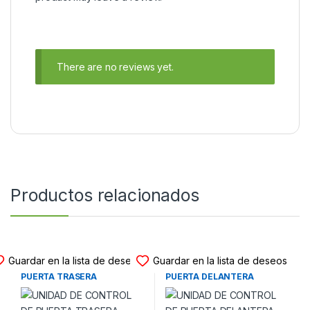
There are no reviews yet.
Productos relacionados
UNIDAD DE PUERTA
UNIDAD DE PUERTA
Guardar en la lista de deseos
Guardar en la lista de deseos
UNIDAD DE CONTROL DE
UNIDAD DE CONTROL DE
PUERTA TRASERA
PUERTA DELANTERA
IZQUIERDA 4F0959795A
DERECHA 1K0959792H SEAT
AUDI A6 (C6) (2004-2011)
LEON II – SEAT ALTEA – VW
GOLF V – VW TOURAN – VW