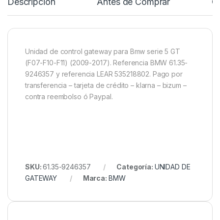
Descripción
Antes de Comprar
C
Unidad de control gateway para Bmw serie 5 GT
(F07-F10-F11) (2009-2017). Referencia BMW 61.35-
9246357 y referencia LEAR 535218802. Pago por
transferencia – tarjeta de crédito – klarna – bizum –
contra reembolso ó Paypal.
SKU:
61.35-9246357
Categoría:
UNIDAD DE
GATEWAY
Marca:
BMW