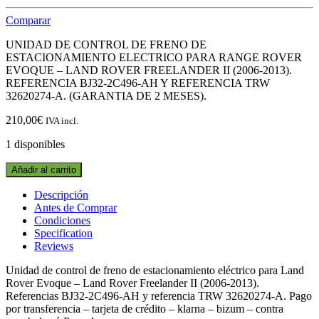
Comparar
UNIDAD DE CONTROL DE FRENO DE
ESTACIONAMIENTO ELECTRICO PARA RANGE ROVER
EVOQUE – LAND ROVER FREELANDER II (2006-2013).
REFERENCIA BJ32-2C496-AH Y REFERENCIA TRW
32620274-A. (GARANTIA DE 2 MESES).
210,00
€
IVA incl.
1 disponibles
UNIDAD
Añadir al carrito
DE
FRENO
Descripción
DE
Antes de Comprar
ESTACIONAMIENTO
Condiciones
ELECTRICO
Specification
BJ32-
Reviews
2C496-
AH
Unidad de control de freno de estacionamiento eléctrico para Land
LAND
Rover Evoque – Land Rover Freelander II (2006-2013).
ROVER
Referencias BJ32-2C496-AH y referencia TRW 32620274-A. Pago
EVOQUE
por transferencia – tarjeta de crédito – klarna – bizum – contra