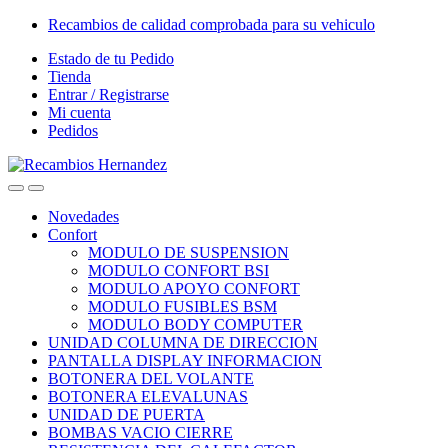
Skip
Skip
Recambios de calidad comprobada para su vehiculo
to
to
Estado de tu Pedido
navigation
content
Tienda
Entrar / Registrarse
Mi cuenta
Pedidos
Open
Close
Novedades
Confort
MODULO DE SUSPENSION
MODULO CONFORT BSI
MODULO APOYO CONFORT
MODULO FUSIBLES BSM
MODULO BODY COMPUTER
UNIDAD COLUMNA DE DIRECCION
PANTALLA DISPLAY INFORMACION
BOTONERA DEL VOLANTE
BOTONERA ELEVALUNAS
UNIDAD DE PUERTA
BOMBAS VACIO CIERRE