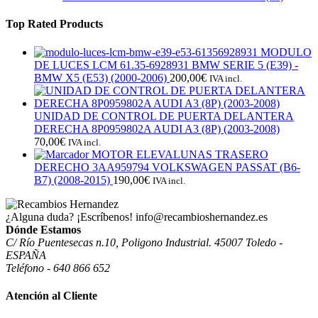
Top Rated Products
MODULO
DE LUCES LCM 61.35-6928931 BMW SERIE 5 (E39) -
BMW X5 (E53) (2000-2006)
200,00
€
IVA incl.
UNIDAD DE CONTROL DE PUERTA DELANTERA
DERECHA 8P0959802A AUDI A3 (8P) (2003-2008)
70,00
€
IVA incl.
MOTOR ELEVALUNAS TRASERO
DERECHO 3AA959794 VOLKSWAGEN PASSAT (B6-
B7) (2008-2015)
190,00
€
IVA incl.
¿Alguna duda? ¡Escríbenos!
info@recambioshernandez.es
Dónde Estamos
C/ Río Puentesecas n.10, Poligono Industrial. 45007 Toledo -
ESPAÑA
Teléfono - 640 866 652
Atención al Cliente