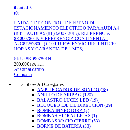
0
out of 5
(0)
UNIDAD DE CONTROL DE FRENO DE
ESTACIONAMIENTO ELECTRICO PARA AUDI A4
(B8) – AUDI A5 (8T) (2007-2015). REFERENCIA
8K0907801N Y REFERENCIA CONTINENTAL
A2C87253600. (+ 10 EUROS ENVIO URGENTE 19
HORAS Y GARANTIA DE 1 MES).
SKU: 8K0907801N
200,00
€
IVA incl.
Añadir al carrito
Comparar
Show All Categories
AMPLIFICADOR DE SONIDO
(58)
ANILLO DE AIRBAG
(120)
BALASTRO LUCES LED
(19)
BLOQUEO EJE DE DIRECCIÓN
(29)
BOMBA INYECTORA
(2)
BOMBAS HIDRAÚLICAS
(1)
BOMBAS VACIO CIERRE
(53)
BORNE DE BATERIA
(33)