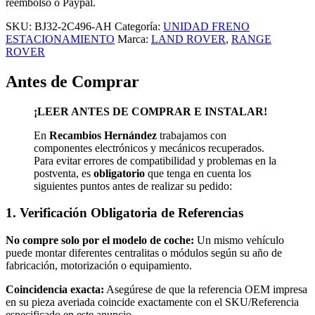
-
reembolso ó Paypal.
LAND
SKU:
BJ32-2C496-AH
Categoría:
UNIDAD FRENO
ROVER
ESTACIONAMIENTO
Marca:
LAND ROVER
,
RANGE
FREELANDER
ROVER
II
(2006-
Antes de Comprar
2013)
quantity
¡LEER ANTES DE COMPRAR E INSTALAR!
En
Recambios Hernández
trabajamos con
componentes electrónicos y mecánicos recuperados.
Para evitar errores de compatibilidad y problemas en la
postventa, es
obligatorio
que tenga en cuenta los
siguientes puntos antes de realizar su pedido:
1. Verificación Obligatoria de Referencias
No compre solo por el modelo de coche:
Un mismo vehículo
puede montar diferentes centralitas o módulos según su año de
fabricación, motorización o equipamiento.
Coincidencia exacta:
Asegúrese de que la referencia OEM impresa
en su pieza averiada coincide exactamente con el SKU/Referencia
especificado en este anuncio.