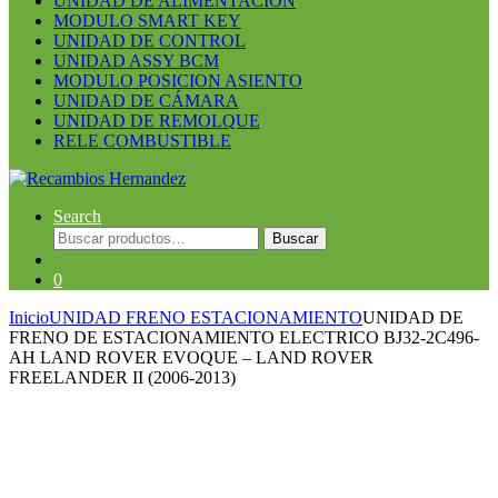
UNIDAD DE ALIMENTACION
MODULO SMART KEY
UNIDAD DE CONTROL
UNIDAD ASSY BCM
MODULO POSICION ASIENTO
UNIDAD DE CÁMARA
UNIDAD DE REMOLQUE
RELE COMBUSTIBLE
Search
Buscar
Buscar
por:
0
Inicio
UNIDAD FRENO ESTACIONAMIENTO
UNIDAD DE
FRENO DE ESTACIONAMIENTO ELECTRICO BJ32-2C496-
AH LAND ROVER EVOQUE – LAND ROVER
FREELANDER II (2006-2013)
Guardar en la lista de deseos