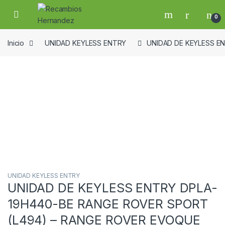
Skip to navigation
Skip to content
Open
0
Inicio
UNIDAD KEYLESS ENTRY
UNIDAD DE KEYLESS EN
Guardar en la lista de deseos
UNIDAD KEYLESS ENTRY
UNIDAD DE KEYLESS ENTRY DPLA-
19H440-BE RANGE ROVER SPORT
(L494) – RANGE ROVER EVOQUE