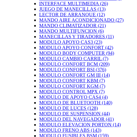
INTERFACE MULTIMEDIA
(26)
JUEGO DE MANECILLAS
(13)
LECTOR DE ARRANQUE
(12)
MANDO AIRE ACONDICIONADO
(27)
MANDO CLIMATIZADOR
(21)
MANDO MULTIFUNCION
(6)
MANECILLAS Y TIRADORES
(11)
MODULO APOYO CAS3
(23)
MODULO APOYO CONFORT
(42)
MODULO BODY COMPUTER
(94)
MODULO CAMBIO CARRIL
(7)
MODULO CONFORT BCM
(209)
MODULO CONFORT BSI
(376)
MODULO CONFORT GM III
(14)
MODULO CONFORT KBM
(7)
MODULO CONFORT KGM
(7)
MODULO CONTROL MPX
(7)
MODULO DE APOYO CAS4
(4)
MODULO DE BLUETOOTH
(140)
MODULO DE LUCES
(128)
MODULO DE SUSPENSION
(44)
MODULO DEL NAVEGADOR
(41)
MODULO ELEVACION PORTON
(14)
MODULO FRENO ABS
(143)
MODULO FUSIBLES BSM
(159)