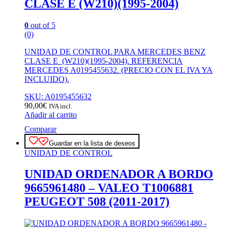
CLASE E (W210)(1995-2004)
0
out of 5
(0)
UNIDAD DE CONTROL PARA MERCEDES BENZ
CLASE E (W210)(1995-2004). REFERENCIA
MERCEDES A0195455632. (PRECIO CON EL IVA YA
INCLUIDO).
SKU: A0195455632
90,00
€
IVA incl.
Añadir al carrito
Comparar
Guardar en la lista de deseos
UNIDAD DE CONTROL
UNIDAD ORDENADOR A BORDO
9665961480 – VALEO T1006881
PEUGEOT 508 (2011-2017)