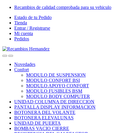
Skip
Skip
Recambios de calidad comprobada para su vehiculo
to
to
Estado de tu Pedido
navigation
content
Tienda
Entrar / Registrarse
Mi cuenta
Pedidos
Open
Close
Novedades
Confort
MODULO DE SUSPENSION
MODULO CONFORT BSI
MODULO APOYO CONFORT
MODULO FUSIBLES BSM
MODULO BODY COMPUTER
UNIDAD COLUMNA DE DIRECCION
PANTALLA DISPLAY INFORMACION
BOTONERA DEL VOLANTE
BOTONERA ELEVALUNAS
UNIDAD DE PUERTA
BOMBAS VACIO CIERRE