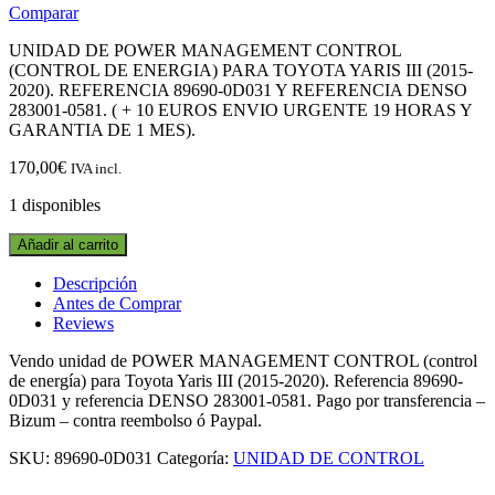
Comparar
UNIDAD DE POWER MANAGEMENT CONTROL
(CONTROL DE ENERGIA) PARA TOYOTA YARIS III (2015-
2020). REFERENCIA 89690-0D031 Y REFERENCIA DENSO
283001-0581. ( + 10 EUROS ENVIO URGENTE 19 HORAS Y
GARANTIA DE 1 MES).
170,00
€
IVA incl.
1 disponibles
UNIDAD
Añadir al carrito
DE
POWER
Descripción
MANAGEMENT
Antes de Comprar
CONTROL
Reviews
89690-
0D031
Vendo unidad de POWER MANAGEMENT CONTROL (control
-
de energía) para Toyota Yaris III (2015-2020). Referencia 89690-
DENSO
0D031 y referencia DENSO 283001-0581. Pago por transferencia –
283001-
Bizum – contra reembolso ó Paypal.
0581
SKU:
89690-0D031
Categoría:
UNIDAD DE CONTROL
TOYOTA
YARIS