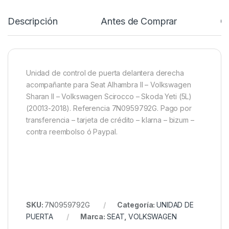
Descripción
Antes de Comprar
C
Unidad de control de puerta delantera derecha
acompañante para Seat Alhambra II – Volkswagen
Sharan II – Volkswagen Scirocco – Skoda Yeti (5L)
(20013-2018). Referencia 7N0959792G. Pago por
transferencia – tarjeta de crédito – klarna – bizum –
contra reembolso ó Paypal.
SKU:
7N0959792G
Categoría:
UNIDAD DE
PUERTA
Marca:
SEAT
,
VOLKSWAGEN