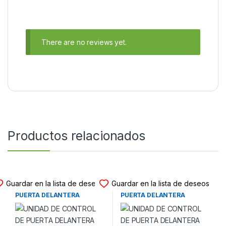
There are no reviews yet.
Productos relacionados
UNIDAD DE PUERTA
UNIDAD DE PUERTA
Guardar en la lista de deseos
Guardar en la lista de deseos
UNIDAD DE CONTROL DE
UNIDAD DE CONTROL DE
PUERTA DELANTERA
PUERTA DELANTERA
IZQUIERDA YW4T-13C791-BB
IZQUIERDA 8K0959793H
JAGUAR S-TYPE (2000-
AUDI A4 (B8) – AUDI A5 (8K)
2008)
(2007-2015)