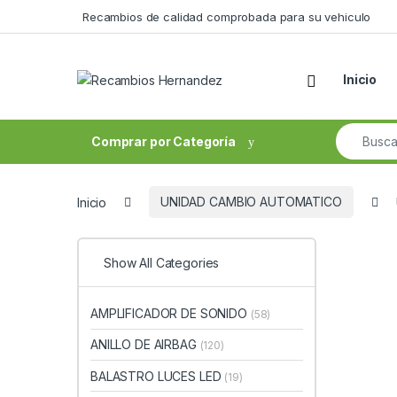
Skip to navigation
Skip to content
Recambios de calidad comprobada para su vehiculo
Open
Inicio
Search fo
Comprar por Categoría
Inicio
UNIDAD CAMBIO AUTOMATICO
Show All Categories
AMPLIFICADOR DE SONIDO
(58)
ANILLO DE AIRBAG
(120)
BALASTRO LUCES LED
(19)