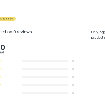
AI Summary
sed on 0 reviews
Only log
product 
.0
rall
0
0
0
0
0