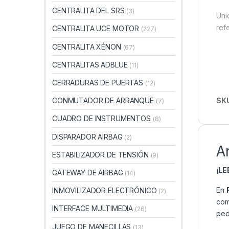
CENTRALITA DEL SRS
(3)
Uni
ref
CENTRALITA UCE MOTOR
(227)
CENTRALITA XÉNON
(67)
CENTRALITAS ADBLUE
(11)
CERRADURAS DE PUERTAS
(12)
SK
CONMUTADOR DE ARRANQUE
(7)
CUADRO DE INSTRUMENTOS
(8)
DISPARADOR AIRBAG
(2)
A
ESTABILIZADOR DE TENSIÓN
(9)
¡L
GATEWAY DE AIRBAG
(14)
En
INMOVILIZADOR ELECTRÓNICO
(2)
com
INTERFACE MULTIMEDIA
(26)
ped
JUEGO DE MANECILLAS
(13)