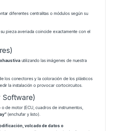
ar diferentes centralitas o módulos según su
su pieza averiada coincide exactamente con el
res)
exhaustiva
utilizando las imágenes de nuestra
de los conectores y la coloración de los plásticos
dir la instalación o provocar cortocircuitos.
y Software)
o o de motor (ECU, cuadros de instrumentos,
lay”
(enchufar y listo).
odificación, volcado de datos o