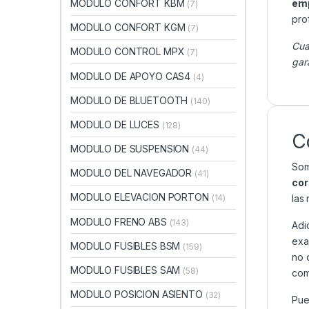
MODULO CONFORT KBM
emp
(7)
pro
MODULO CONFORT KGM
(7)
Cua
MODULO CONTROL MPX
(7)
gar
MODULO DE APOYO CAS4
(4)
MODULO DE BLUETOOTH
(140)
MODULO DE LUCES
(128)
C
MODULO DE SUSPENSION
(44)
Som
MODULO DEL NAVEGADOR
(41)
cor
MODULO ELEVACION PORTON
las
(14)
MODULO FRENO ABS
(143)
Adi
exa
MODULO FUSIBLES BSM
(159)
no 
MODULO FUSIBLES SAM
(58)
com
MODULO POSICION ASIENTO
(32)
Pue