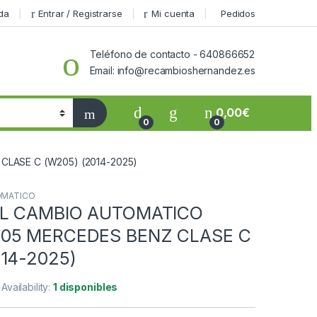
da
Entrar / Registrarse
Mi cuenta
Pedidos
Teléfono de contacto - 640866652
Email: info@recambioshernandez.es
0,00
€
0
0
LASE C (W205) (2014-2025)
OMATICO
EL CAMBIO AUTOMATICO
05 MERCEDES BENZ CLASE C
014-2025)
Availability:
1 disponibles