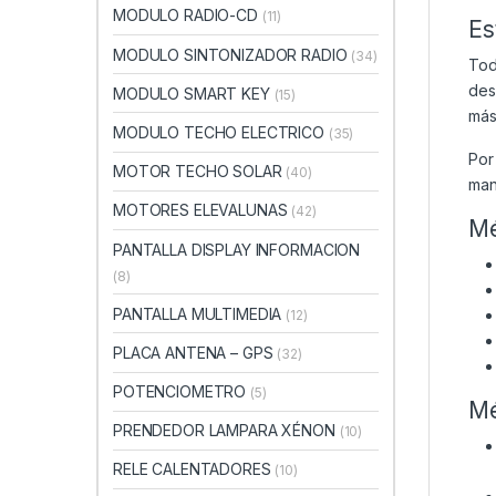
MODULO RADIO-CD
(11)
Es
MODULO SINTONIZADOR RADIO
(34)
Tod
des
MODULO SMART KEY
(15)
más
MODULO TECHO ELECTRICO
(35)
Por
MOTOR TECHO SOLAR
(40)
man
MOTORES ELEVALUNAS
(42)
Mé
PANTALLA DISPLAY INFORMACION
(8)
PANTALLA MULTIMEDIA
(12)
PLACA ANTENA – GPS
(32)
POTENCIOMETRO
(5)
Mé
PRENDEDOR LAMPARA XÉNON
(10)
RELE CALENTADORES
(10)