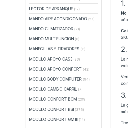
1.
LECTOR DE ARRANQUE
(12)
No 
MANDO AIRE ACONDICIONADO
(27)
año
MANDO CLIMATIZADOR
(21)
Coi
SKU
MANDO MULTIFUNCION
(6)
2.
MANECILLAS Y TIRADORES
(11)
MODULO APOYO CAS3
Le 
(23)
web
MODULO APOYO CONFORT
(42)
Ver
MODULO BODY COMPUTER
(94)
coi
MODULO CAMBIO CARRIL
(7)
3.
MODULO CONFORT BCM
(209)
La 
MODULO CONFORT BSI
(376)
mód
MODULO CONFORT GM III
(14)
Tra