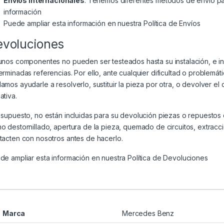
Envíos Internacionales
: Tenemos diferentes métodos de envío par
información
Puede ampliar esta información en nuestra
Política de Envíos
evoluciones
unos componentes no pueden ser testeados hasta su instalación, e i
erminadas referencias. Por ello, ante cualquier dificultad o problem
amos ayudarle a resolverlo, sustituir la pieza por otra, o devolver el
ativa.
 supuesto, no están incluidas para su devolución piezas o repuesto
o destornillado, apertura de la pieza, quemado de circuitos, extracc
tacten con nosotros antes de hacerlo.
de ampliar esta información en nuestra
Política de Devoluciones
Marca
Mercedes Benz