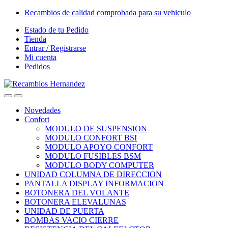
Skip
Skip
Recambios de calidad comprobada para su vehiculo
to
to
Estado de tu Pedido
navigation
content
Tienda
Entrar / Registrarse
Mi cuenta
Pedidos
Open
Close
Novedades
Confort
MODULO DE SUSPENSION
MODULO CONFORT BSI
MODULO APOYO CONFORT
MODULO FUSIBLES BSM
MODULO BODY COMPUTER
UNIDAD COLUMNA DE DIRECCION
PANTALLA DISPLAY INFORMACION
BOTONERA DEL VOLANTE
BOTONERA ELEVALUNAS
UNIDAD DE PUERTA
BOMBAS VACIO CIERRE