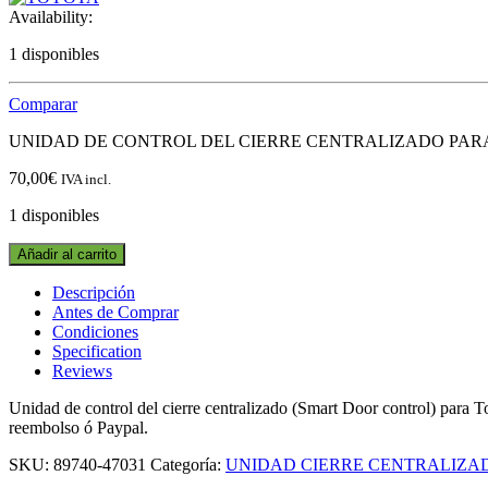
Availability:
1 disponibles
Comparar
UNIDAD DE CONTROL DEL CIERRE CENTRALIZADO PARA TOY
70,00
€
IVA incl.
1 disponibles
UNIDAD
Añadir al carrito
DEL
CIERRE
Descripción
CENTRALIZADO
Antes de Comprar
89740-
Condiciones
47031
Specification
TOYOTA
Reviews
PRIUS
III
Unidad de control del cierre centralizado (Smart Door control) para 
(2009-
reembolso ó Paypal.
2014)
SKU:
89740-47031
Categoría:
UNIDAD CIERRE CENTRALIZA
quantity