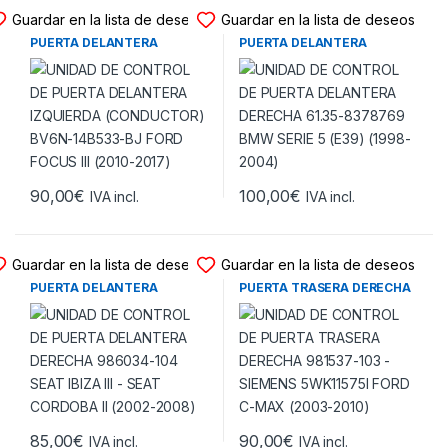
UNIDAD DE PUERTA
UNIDAD DE PUERTA
Guardar en la lista de deseos
Guardar en la lista de deseos
UNIDAD DE CONTROL DE
UNIDAD DE CONTROL DE
PUERTA DELANTERA
PUERTA DELANTERA
IZQUIERDA (CONDUCTOR)
DERECHA 61.35-8378769
BV6N-14B533-BJ FORD
BMW SERIE 5 (E39) (1998-
FOCUS III (2010-2017)
2004)
90,00
€
100,00
€
IVA incl.
IVA incl.
UNIDAD DE PUERTA
UNIDAD DE PUERTA
Guardar en la lista de deseos
Guardar en la lista de deseos
UNIDAD DE CONTROL DE
UNIDAD DE CONTROL DE
PUERTA DELANTERA
PUERTA TRASERA DERECHA
DERECHA 986034-104 SEAT
981537-103 – SIEMENS
IBIZA III – SEAT CORDOBA II
5WK11575I FORD C-MAX
(2002-2008)
(2003-2010)
85,00
€
90,00
€
IVA incl.
IVA incl.