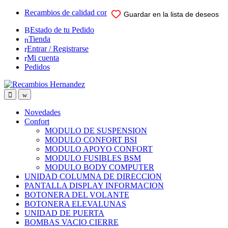
Skip
Skip
Recambios de calidad comprobada para su vehiculo
Guardar en la lista de deseos
Guardar en la lista de deseos
Guardar en la lista de deseos
Guardar en la lista de deseos
Guardar en la lista de deseos
to
to
Estado de tu Pedido
navigation
content
Tienda
Entrar / Registrarse
Mi cuenta
Pedidos
Open
Close
Novedades
Confort
MODULO DE SUSPENSION
MODULO CONFORT BSI
MODULO APOYO CONFORT
MODULO FUSIBLES BSM
MODULO BODY COMPUTER
UNIDAD COLUMNA DE DIRECCION
PANTALLA DISPLAY INFORMACION
BOTONERA DEL VOLANTE
BOTONERA ELEVALUNAS
UNIDAD DE PUERTA
BOMBAS VACIO CIERRE