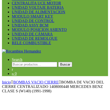
CENTRALITA UCE MOTOR
UNIDAD VOLTAJE BATERIA
UNIDAD DE ALIMENTACION
MODULO SMART KEY
UNIDAD DE CONTROL
UNIDAD ASSY BCM
MODULO POSICION ASIENTO
UNIDAD DE CÁMARA
UNIDAD DE REMOLQUE
RELE COMBUSTIBLE
Search
Buscar
Buscar
por:
0
Inicio
BOMBAS VACIO CIERRE
BOMBA DE VACIO DEL
CIERRE CENTRALIZADO 1408000448 MERCEDES BENZ
CLASE S (W140) (1991-1998)