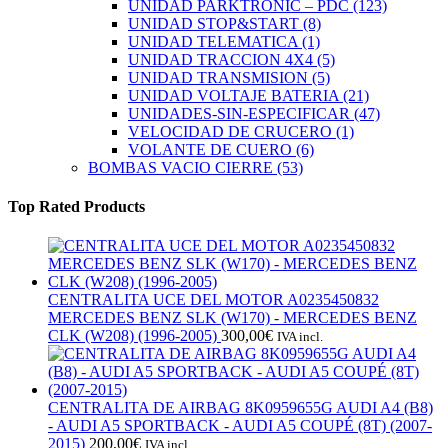
UNIDAD PARKTRONIC – PDC
(123)
UNIDAD STOP&START
(8)
UNIDAD TELEMATICA
(1)
UNIDAD TRACCION 4X4
(5)
UNIDAD TRANSMISION
(5)
UNIDAD VOLTAJE BATERIA
(21)
UNIDADES-SIN-ESPECIFICAR
(47)
VELOCIDAD DE CRUCERO
(1)
VOLANTE DE CUERO
(6)
BOMBAS VACIO CIERRE
(53)
Top Rated Products
CENTRALITA UCE DEL MOTOR A0235450832
MERCEDES BENZ SLK (W170) - MERCEDES BENZ
CLK (W208) (1996-2005)
300,00
€
IVA incl.
CENTRALITA DE AIRBAG 8K0959655G AUDI A4 (B8)
- AUDI A5 SPORTBACK - AUDI A5 COUPÉ (8T) (2007-
2015)
200,00
€
IVA incl.