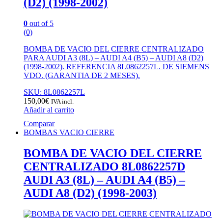
(D2) (1998-2002)
0
out of 5
(0)
BOMBA DE VACIO DEL CIERRE CENTRALIZADO
PARA AUDI A3 (8L) – AUDI A4 (B5) – AUDI A8 (D2)
(1998-2002). REFERENCIA 8L0862257L. DE SIEMENS
VDO. (GARANTIA DE 2 MESES).
SKU: 8L0862257L
150,00
€
IVA incl.
Añadir al carrito
Comparar
BOMBAS VACIO CIERRE
BOMBA DE VACIO DEL CIERRE
CENTRALIZADO 8L0862257D
AUDI A3 (8L) – AUDI A4 (B5) –
AUDI A8 (D2) (1998-2003)