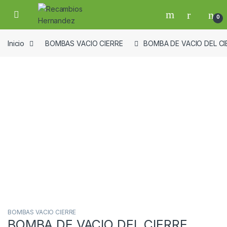
Skip to navigation
Skip to content
Open
0
Inicio
BOMBAS VACIO CIERRE
BOMBA DE VACIO DEL CI
Guardar en la lista de deseos
BOMBAS VACIO CIERRE
BOMBA DE VACIO DEL CIERRE