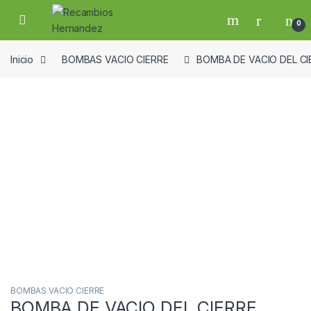
Skip to navigation
Skip to content
Open
0
Inicio
BOMBAS VACIO CIERRE
BOMBA DE VACIO DEL CI
Guardar en la lista de deseos
BOMBAS VACIO CIERRE
BOMBA DE VACIO DEL CIERRE