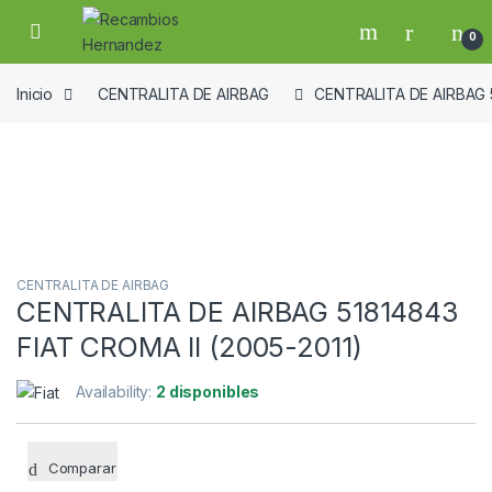
Skip to navigation
Skip to content
Open
0
Inicio
CENTRALITA DE AIRBAG
CENTRALITA DE AIRBAG 5
Guardar en la lista de deseos
CENTRALITA DE AIRBAG
CENTRALITA DE AIRBAG 51814843
FIAT CROMA II (2005-2011)
Availability:
2 disponibles
Comparar