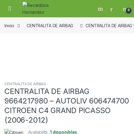
Skip to navigation
Skip to content
Open
0
Inicio
CENTRALITA DE AIRBAG
CENTRALITA DE AIRBAG
Guardar en la lista de deseos
CENTRALITA DE AIRBAG
CENTRALITA DE AIRBAG
9664217980 – AUTOLIV 606474700
CITROEN C4 GRAND PICASSO
(2006-2012)
Availability:
1 disponibles