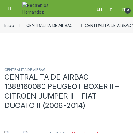
Skip to navigation
Skip to content
Open
0
Inicio
CENTRALITA DE AIRBAG
CENTRALITA DE AIRBAG 1
Guardar en la lista de deseos
CENTRALITA DE AIRBAG
CENTRALITA DE AIRBAG
1388160080 PEUGEOT BOXER II –
CITROEN JUMPER II – FIAT
DUCATO II (2006-2014)