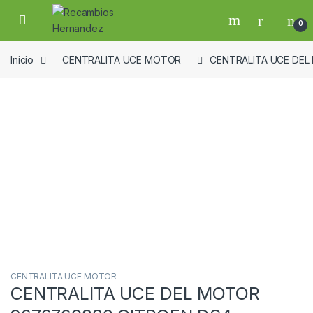
Skip to navigation
Skip to content
Open
0
Inicio
CENTRALITA UCE MOTOR
CENTRALITA UCE DEL 
Guardar en la lista de deseos
CENTRALITA UCE MOTOR
CENTRALITA UCE DEL MOTOR