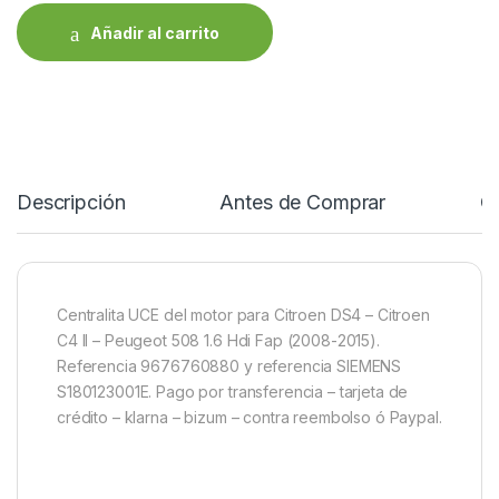
Añadir al carrito
Descripción
Antes de Comprar
C
Centralita UCE del motor para Citroen DS4 – Citroen
C4 II – Peugeot 508 1.6 Hdi Fap (2008-2015).
Referencia 9676760880 y referencia SIEMENS
S180123001E. Pago por transferencia – tarjeta de
crédito – klarna – bizum – contra reembolso ó Paypal.