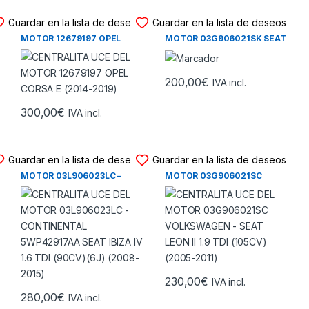
CENTRALITA UCE MOTOR
CENTRALITA UCE MOTOR
Guardar en la lista de deseos
Guardar en la lista de deseos
CENTRALITA UCE DEL
CENTRALITA UCE DEL
MOTOR 12679197 OPEL
MOTOR 03G906021SK SEAT
CORSA E (2014-2019)
ALTEA 1.9 TDI (105CV)
(2004-2009)
200,00
€
IVA incl.
300,00
€
IVA incl.
CENTRALITA UCE MOTOR
CENTRALITA UCE MOTOR
Guardar en la lista de deseos
Guardar en la lista de deseos
CENTRALITA UCE DEL
CENTRALITA UCE DEL
MOTOR 03L906023LC –
MOTOR 03G906021SC
CONTINENTAL 5WP42917AA
VOLKSWAGEN – SEAT LEON
SEAT IBIZA IV 1.6 TDI (90CV)
II 1.9 TDI (105CV) (2005-
(6J) (2008-2015)
2011)
230,00
€
IVA incl.
280,00
€
IVA incl.