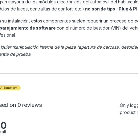
gran mayoría de los módulos electrónicos del automóvil del habitácul
ulos de luces, centralitas de confort, etc.)
no son de tipo “Plug & P
s su instalación, estos componentes suelen requerir un proceso de
c
arejamiento de software
con el número de bastidor (VIN) del veh
fesional.
lquier manipulación interna de la pieza (apertura de carcasa, desolda
antía de prueba.
AI Summary
sed on 0 reviews
Only log
product 
.0
rall