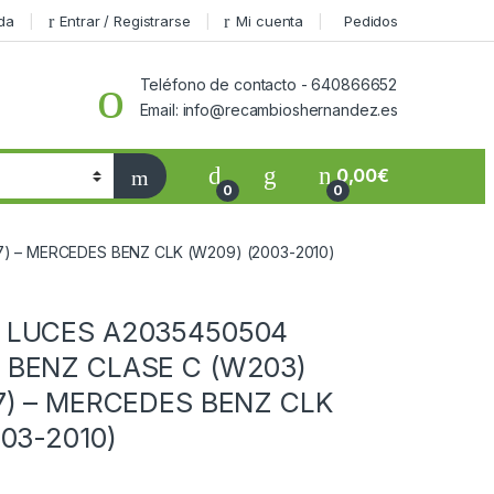
da
Entrar / Registrarse
Mi cuenta
Pedidos
Teléfono de contacto - 640866652
Email: info@recambioshernandez.es
0,00
€
0
0
 – MERCEDES BENZ CLK (W209) (2003-2010)
 LUCES A2035450504
BENZ CLASE C (W203)
7) – MERCEDES BENZ CLK
03-2010)