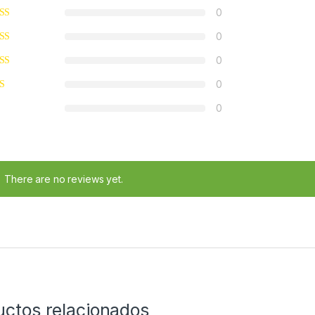
0
0
0
0
0
There are no reviews yet.
uctos relacionados