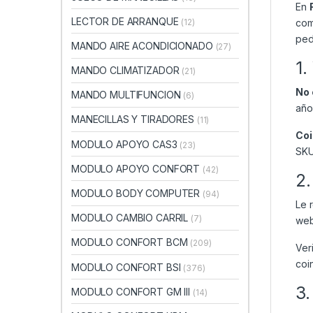
En
LECTOR DE ARRANQUE
(12)
com
ped
MANDO AIRE ACONDICIONADO
(27)
1.
MANDO CLIMATIZADOR
(21)
No 
MANDO MULTIFUNCION
(6)
año
MANECILLAS Y TIRADORES
(11)
Coi
MODULO APOYO CAS3
(23)
SKU
MODULO APOYO CONFORT
(42)
2.
MODULO BODY COMPUTER
(94)
Le 
MODULO CAMBIO CARRIL
(7)
web
MODULO CONFORT BCM
(209)
Ver
coi
MODULO CONFORT BSI
(376)
3.
MODULO CONFORT GM III
(14)