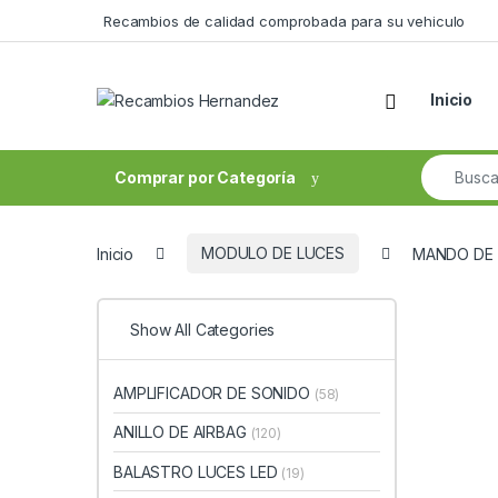
Skip to navigation
Skip to content
Recambios de calidad comprobada para su vehiculo
Open
Inicio
Search fo
Comprar por Categoría
Inicio
MODULO DE LUCES
MANDO DE 
Show All Categories
AMPLIFICADOR DE SONIDO
(58)
ANILLO DE AIRBAG
(120)
BALASTRO LUCES LED
(19)