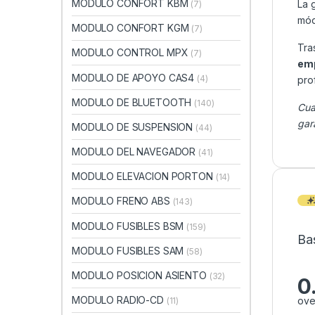
MODULO CONFORT KBM
La 
(7)
mód
MODULO CONFORT KGM
(7)
Tra
MODULO CONTROL MPX
(7)
emp
MODULO DE APOYO CAS4
(4)
pro
MODULO DE BLUETOOTH
(140)
Cua
gar
MODULO DE SUSPENSION
(44)
MODULO DEL NAVEGADOR
(41)
MODULO ELEVACION PORTON
(14)
MODULO FRENO ABS
(143)
MODULO FUSIBLES BSM
(159)
Ba
MODULO FUSIBLES SAM
(58)
MODULO POSICION ASIENTO
(32)
0
MODULO RADIO-CD
ove
(11)