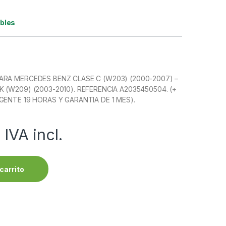
ibles
RA MERCEDES BENZ CLASE C (W203) (2000-2007) –
 (W209) (2003-2010). REFERENCIA A2035450504. (+
GENTE 19 HORAS Y GARANTIA DE 1 MES).
IVA incl.
carrito