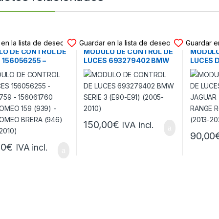
O DE LUCES
MODULO DE LUCES
MODULO 
en la lista de deseos
Guardar en la lista de deseos
Guardar en
O DE CONTROL DE
MODULO DE CONTROL DE
MODULO
 156056255 –
LUCES 693279402 BMW
LUCES 
1759 – 156061760
SERIE 3 (E90-E91) (2005-
JAGUAR 
ROMEO 159 (939) –
2010)
RANGE R
ROMEO BRERA (946)
(2013-2
-2010)
150,00
€
IVA incl.
90,00
00
€
IVA incl.