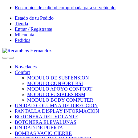
Skip
Skip
Recambios de calidad comprobada para su vehiculo
to
to
Estado de tu Pedido
navigation
content
Tienda
Entrar / Registrarse
Mi cuenta
Pedidos
Open
Close
Novedades
Confort
MODULO DE SUSPENSION
MODULO CONFORT BSI
MODULO APOYO CONFORT
MODULO FUSIBLES BSM
MODULO BODY COMPUTER
UNIDAD COLUMNA DE DIRECCION
PANTALLA DISPLAY INFORMACION
BOTONERA DEL VOLANTE
BOTONERA ELEVALUNAS
UNIDAD DE PUERTA
BOMBAS VACIO CIERRE