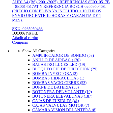
AUDI A4 (B6) (2001-2005). REFERENCIAS 8E0910517B
– 8E0614517AT Y REFERENCIA BOSCH 0265950468.
(PRECIO CON EL IVA YA INCLUIDO + 10 EUROS
ENVIO URGENTE 19 HORAS Y GARANTIA DE 1
MES).
SKU: 0265950468
160,00
€
IVA incl.
Añadir al carrito
Comparar
Show All Categories
AMPLIFICADOR DE SONIDO
(58)
ANILLO DE AIRBAG
(120)
BALASTRO LUCES LED
(19)
BLOQUEO EJE DE DIRECCIÓN
(29)
BOMBA INYECTORA
(2)
BOMBAS HIDRAÚLICAS
(1)
BOMBAS VACIO CIERRE
(53)
BORNE DE BATERIA
(33)
BOTONERA DEL VOLANTE
(19)
BOTONERA ELEVALUNAS
(187)
CAJAS DE FUSIBLES
(41)
CAJAS VALVULAS MOTOR
(7)
CÁMARA VISION DELANTERA
(8)