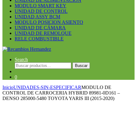
UNIDAD DE ALIMENTACION
MODULO SMART KEY
UNIDAD DE CONTROL
UNIDAD ASSY BCM
MODULO POSICION ASIENTO
UNIDAD DE CÁMARA
UNIDAD DE REMOLQUE
RELE COMBUSTIBLE
Search
Buscar
Buscar
por:
0
Inicio
UNIDADES-SIN-ESPECIFICAR
MODULO DE
CONTROL DE CARROCERIA HYBRID 89981-0D161 –
DENSO 285000-5480 TOYOTA YARIS III (2015-2020)
Guardar en la lista de deseos