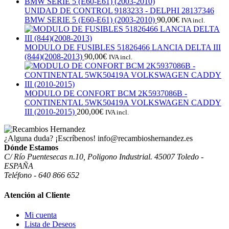
UNIDAD DE CONTROL 9183233 - DELPHI 28137346
BMW SERIE 5 (E60-E61) (2003-2010)
90,00
€
IVA incl.
MODULO DE FUSIBLES 51826466 LANCIA DELTA III
(844)(2008-2013)
90,00
€
IVA incl.
MODULO DE CONFORT BCM 2K5937086B -
CONTINENTAL 5WK50419A VOLKSWAGEN CADDY
III (2010-2015)
200,00
€
IVA incl.
¿Alguna duda? ¡Escríbenos!
info@recambioshernandez.es
Dónde Estamos
C/ Río Puentesecas n.10, Poligono Industrial. 45007 Toledo -
ESPAÑA
Teléfono - 640 866 652
Atención al Cliente
Mi cuenta
Lista de Deseos