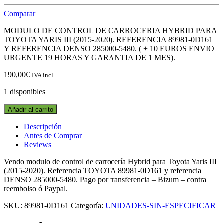
Comparar
MODULO DE CONTROL DE CARROCERIA HYBRID PARA
TOYOTA YARIS III (2015-2020). REFERENCIA 89981-0D161
Y REFERENCIA DENSO 285000-5480. ( + 10 EUROS ENVIO
URGENTE 19 HORAS Y GARANTIA DE 1 MES).
190,00
€
IVA incl.
1 disponibles
MODULO
Añadir al carrito
DE
CONTROL
Descripción
DE
Antes de Comprar
CARROCERIA
Reviews
HYBRID
89981-
Vendo modulo de control de carrocería Hybrid para Toyota Yaris III
0D161
(2015-2020). Referencia TOYOTA 89981-0D161 y referencia
-
DENSO 285000-5480. Pago por transferencia – Bizum – contra
DENSO
reembolso ó Paypal.
285000-
SKU:
89981-0D161
Categoría:
UNIDADES-SIN-ESPECIFICAR
5480
TOYOTA