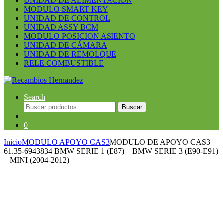
UNIDAD DE ALIMENTACION
MODULO SMART KEY
UNIDAD DE CONTROL
UNIDAD ASSY BCM
MODULO POSICION ASIENTO
UNIDAD DE CÁMARA
UNIDAD DE REMOLQUE
RELE COMBUSTIBLE
Search
Buscar
Buscar
por:
0
Inicio
MODULO APOYO CAS3
MODULO DE APOYO CAS3
61.35-6943834 BMW SERIE 1 (E87) – BMW SERIE 3 (E90-E91)
– MINI (2004-2012)
Guardar en la lista de deseos