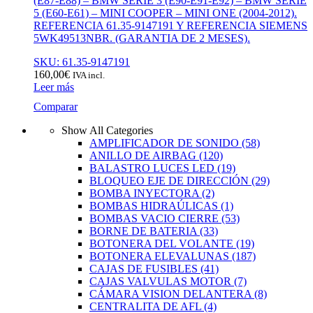
(E87-E88) – BMW SERIE 3 (E90-E91-E92) – BMW SERIE
5 (E60-E61) – MINI COOPER – MINI ONE (2004-2012).
REFERENCIA 61.35-9147191 Y REFERENCIA SIEMENS
5WK49513NBR. (GARANTIA DE 2 MESES).
SKU: 61.35-9147191
160,00
€
IVA incl.
Leer más
Comparar
Show All Categories
AMPLIFICADOR DE SONIDO
(58)
ANILLO DE AIRBAG
(120)
BALASTRO LUCES LED
(19)
BLOQUEO EJE DE DIRECCIÓN
(29)
BOMBA INYECTORA
(2)
BOMBAS HIDRAÚLICAS
(1)
BOMBAS VACIO CIERRE
(53)
BORNE DE BATERIA
(33)
BOTONERA DEL VOLANTE
(19)
BOTONERA ELEVALUNAS
(187)
CAJAS DE FUSIBLES
(41)
CAJAS VALVULAS MOTOR
(7)
CÁMARA VISION DELANTERA
(8)
CENTRALITA DE AFL
(4)