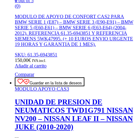
0
out of 5
(0)
MODULO DE APOYO DE CONFORT CAS2 PARA
BMW SERIE 1 (E87) – BMW SERIE 3 (E90-E91) – BMW
SERIE 5 (E60-E61) – BMW SERIE 6 (E63-E64) (2004-
2012). REFERENCIA 61.35-6943851 Y REFERENCIA
SIEMENS 5WK47995. (+ 10 EUROS ENVIO URGENTE
19 HORAS Y GARANTIA DE 1 MES).
SKU: 61.35-6943851
150,00
€
IVA incl.
Añadir al carrito
Comparar
Guardar en la lista de deseos
MODULO APOYO CAS3
UNIDAD DE PRESION DE
NEUMATICOS TWD1G791 NISSAN
NV200 – NISSAN LEAF II – NISSAN
JUKE (2010-2020)