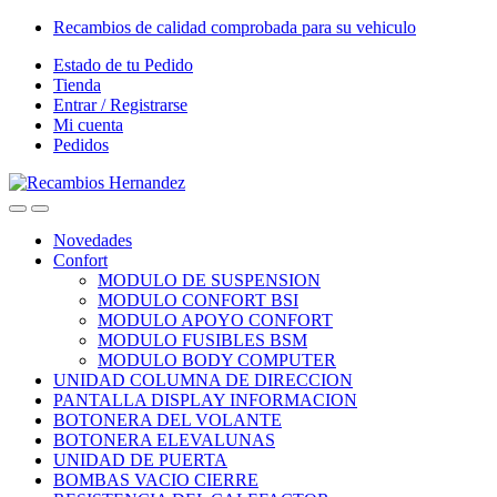
Skip
Skip
Recambios de calidad comprobada para su vehiculo
to
to
Estado de tu Pedido
navigation
content
Tienda
Entrar / Registrarse
Mi cuenta
Pedidos
Open
Close
Novedades
Confort
MODULO DE SUSPENSION
MODULO CONFORT BSI
MODULO APOYO CONFORT
MODULO FUSIBLES BSM
MODULO BODY COMPUTER
UNIDAD COLUMNA DE DIRECCION
PANTALLA DISPLAY INFORMACION
BOTONERA DEL VOLANTE
BOTONERA ELEVALUNAS
UNIDAD DE PUERTA
BOMBAS VACIO CIERRE