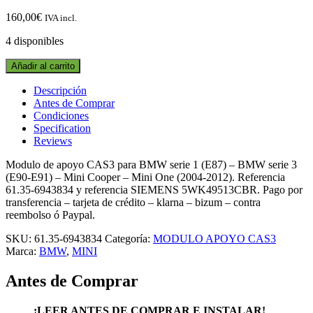
160,00
€
IVA incl.
4 disponibles
MODULO
Añadir al carrito
DE
APOYO
Descripción
CAS3
Antes de Comprar
61.35-
Condiciones
6943834
Specification
BMW
Reviews
SERIE
1
Modulo de apoyo CAS3 para BMW serie 1 (E87) – BMW serie 3
(E87)
(E90-E91) – Mini Cooper – Mini One (2004-2012). Referencia
-
61.35-6943834 y referencia SIEMENS 5WK49513CBR. Pago por
BMW
transferencia – tarjeta de crédito – klarna – bizum – contra
SERIE
reembolso ó Paypal.
3
SKU:
61.35-6943834
Categoría:
MODULO APOYO CAS3
(E90-
Marca:
BMW
,
MINI
E91)
-
Antes de Comprar
MINI
(2004-
2012)
¡LEER ANTES DE COMPRAR E INSTALAR!