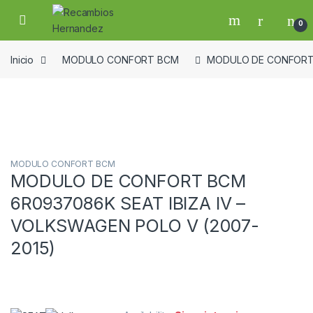
Skip to navigation
Skip to content
Open
0
Inicio
MODULO CONFORT BCM
MODULO DE CONFORT B
Guardar en la lista de deseos
MODULO CONFORT BCM
MODULO DE CONFORT BCM
6R0937086K SEAT IBIZA IV –
VOLKSWAGEN POLO V (2007-
2015)