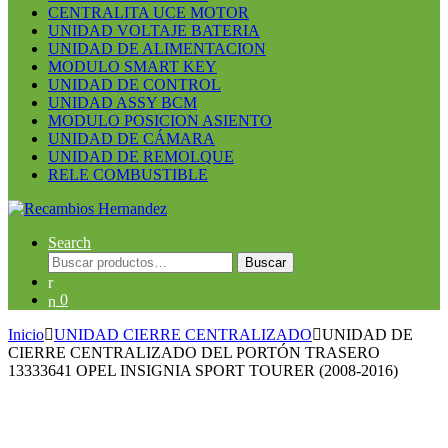
CENTRALITA UCE MOTOR
UNIDAD VOLTAJE BATERIA
UNIDAD DE ALIMENTACION
MODULO SMART KEY
UNIDAD DE CONTROL
UNIDAD ASSY BCM
MODULO POSICION ASIENTO
UNIDAD DE CÁMARA
UNIDAD DE REMOLQUE
RELE COMBUSTIBLE
Search
Buscar
Buscar
por:
0
Inicio
UNIDAD CIERRE CENTRALIZADO
UNIDAD DE
CIERRE CENTRALIZADO DEL PORTÓN TRASERO
13333641 OPEL INSIGNIA SPORT TOURER (2008-2016)