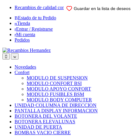
Skip
Skip
Recambios de calidad comprobada para su vehiculo
Guardar en la lista de deseos
Guardar en la lista de deseos
Guardar en la lista de deseos
Guardar en la lista de deseos
Guardar en la lista de deseos
to
to
Estado de tu Pedido
navigation
content
Tienda
Entrar / Registrarse
Mi cuenta
Pedidos
Open
Close
Novedades
Confort
MODULO DE SUSPENSION
MODULO CONFORT BSI
MODULO APOYO CONFORT
MODULO FUSIBLES BSM
MODULO BODY COMPUTER
UNIDAD COLUMNA DE DIRECCION
PANTALLA DISPLAY INFORMACION
BOTONERA DEL VOLANTE
BOTONERA ELEVALUNAS
UNIDAD DE PUERTA
BOMBAS VACIO CIERRE